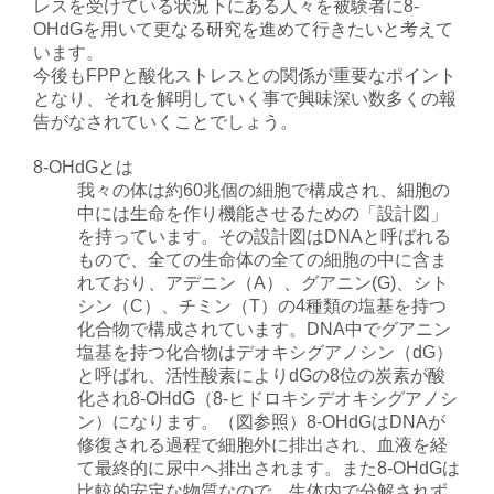
レスを受けている状況下にある人々を被験者に8-
OHdGを用いて更なる研究を進めて行きたいと考えて
います。
今後もFPPと酸化ストレスとの関係が重要なポイント
となり、それを解明していく事で興味深い数多くの報
告がなされていくことでしょう。
8-OHdGとは
我々の体は約60兆個の細胞で構成され、細胞の
中には生命を作り機能させるための「設計図」
を持っています。その設計図はDNAと呼ばれる
もので、全ての生命体の全ての細胞の中に含ま
れており、アデニン（A）、グアニン(G)、シト
シン（C）、チミン（T）の4種類の塩基を持つ
化合物で構成されています。DNA中でグアニン
塩基を持つ化合物はデオキシグアノシン（dG）
と呼ばれ、活性酸素によりdGの8位の炭素が酸
化され8-OHdG（8-ヒドロキシデオキシグアノシ
ン）になります。（図参照）8-OHdGはDNAが
修復される過程で細胞外に排出され、血液を経
て最終的に尿中へ排出されます。また8-OHdGは
比較的安定な物質なので、生体内で分解されず