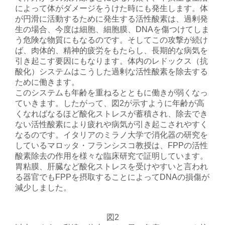
によって体がダメージをうけた時にも発生します。体
が円滑に活動するために発生する活性酸素は、過剰発
生の場合、今度は細胞、細胞膜、DNAを傷つけてしま
う危険な物質にもなるのです。そしてこの攻撃が続け
ば、肉体的、精神的疲労をもたらし、長期的な病気を
引き起こす要因にもなります。体内のレドックス（抗
酸化）システムはこうした過剰な活性酸素を除去する
ために働きます。
このシステムも年齢を重ねるとともに働きが弱くなっ
ていきます。したがって、図2が示すように年齢が高
くなればなるほど酸化ストレスが蓄積され、除去でき
ない活性酸素により疲れや病気が引き起こされやすく
なるのです。イタリアのミラノ大学で消化器の研究を
しているマロッタ・フランシスコ教授は、FPPの活性
酸素除去の作用を様々な臨床研究で証明しています。
胃粘膜、肝臓など酸化ストレスを受けやすいと言われ
る器官でもFPPを摂取することによってDNAの損傷が
減少しました。
図2