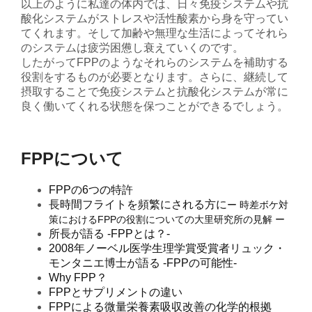
以上のように私達の体内では、日々免疫システムや抗
酸化システムがストレスや活性酸素から身を守ってい
てくれます。そして加齢や無理な生活によってそれら
のシステムは疲労困憊し衰えていくのです。
したがってFPPのようなそれらのシステムを補助する
役割をするものが必要となります。さらに、継続して
摂取することで免疫システムと抗酸化システムが常に
良く働いてくれる状態を保つことができるでしょう。
FPPについて
FPPの6つの特許
長時間フライトを頻繁にされる方に
ー 時差ボケ対
策におけるFPPの役割についての大里研究所の見解 ー
所長が語る -FPPとは？-
2008年ノーベル医学生理学賞受賞者リュック・
モンタニエ博士が語る -FPPの可能性-
Why FPP？
FPPとサプリメントの違い
FPPによる微量栄養素吸収改善の化学的根拠