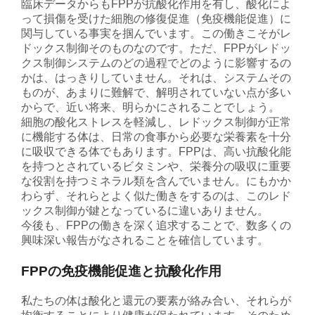
臨床データからもFPPが抗酸化作用を有し、酸化によ
って損傷を受けた細胞の修復促進（免疫機能促進）に
関与している事実を掴んでいます。この働きこそがレ
ドックス制御そのものなのです。ただ、FPPがレドッ
クス制御システムのどの過程でどのように影響するの
かは、はっきりしていません。それは、システムその
ものが、あまりに難解で、解明されていない点が多い
からで、近い将来、明らかにされることでしょう。
細胞の酸化ストレスを軽減し、レドックス制御が正常
に機能する体は、日常の食事から必要な栄養素を十分
に吸収できる体でもあります。FPPは、高い抗酸化能
を持つとされているビタミンや、栄養分の吸収に重要
な役割を持つミネラル類を含んでいません。にもかか
わらず、それらとよく似た働きをするのは、このレド
ックス制御が鍵となっているに違いありません。
今後も、FPPの働きを深く追求することで、数多くの
興味深い報告がなされることを確信しています。
FPPの免疫機能促進と抗酸化作用
私たちの体は酸化と還元の要素が絡み合い、それらが