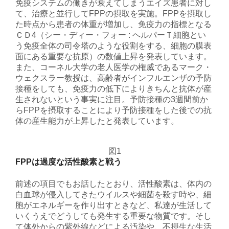
免疫システムの働きが衰えてしまうエイズ患者に対し
て、治療と並行してFPPの摂取を実施。FPPを摂取し
た時点から患者の体重が増加し、免疫力の指標となる
ＣＤ4（シー・ディー・フォー : ヘルパーＴ細胞とい
う免疫全体の司令塔のような役割をする、細胞の膜表
面にある重要な抗原）の数値上昇を発表しています。
また、コーネル大学の老人医学の権威であるマーク・
ウェクスラー教授は、高齢者がインフルエンザの予防
接種をしても、免疫力の低下によりきちんと抗体が産
生されないという事実に注目。予防接種の3週間前か
らFPPを摂取することにより予防接種をした後での抗
体の産生能力が上昇したと発表しています。
図1
FPPは過度な活性酸素と戦う
前述の項目でもお話したとおり、活性酸素は、体内の
白血球が侵入してきたウイルスや細菌を殺す時や、細
胞がエネルギーを作り出すときなど、私達が生活して
いくうえでどうしても発生する重要な物質です。そし
て体外からの紫外線などによる汚染や、不摂生な生活