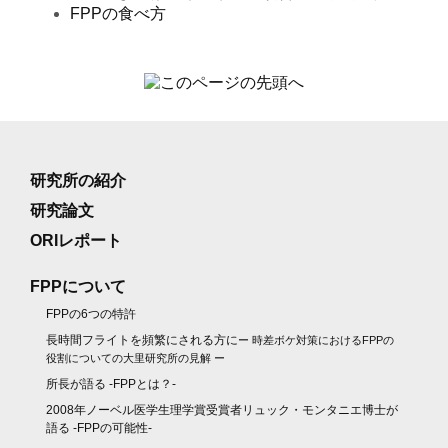
FPPの食べ方
研究所の紹介
研究論文
ORIレポート
FPPについて
FPPの6つの特許
長時間フライトを頻繁にされる方に
ー 時差ボケ対策におけるFPPの
役割についての大里研究所の見解 ー
所長が語る -FPPとは？-
2008年ノーベル医学生理学賞受賞者リュック・モンタニエ博士が
語る -FPPの可能性-