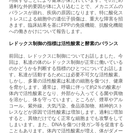
均衡することにより健康が保たれています。そのため
過剰な外的要因が体に入り込むことで、メカニズムの
バランスが崩れ、疾病の原因になります。特に酸化ス
トレスによる細胞中の遺伝子損傷は、重大な障害を招
きます。臨床結果を基にFPPの免疫機能、抗酸化機能
への働きかけについて報告します。
レドックス制御の指標は活性酸素と酵素のバランス
前回は、レドックスに制御についてお話しました。今
回は、私達の体のレドックス制御が正常に働いている
のかどうかを判断する指標のひとつについてお話しま
す。私達が活動するためには必要不可欠な活性酸素。
しかし、多量の活性酸素は私達の細胞を傷つけ、健康
を脅かします。通常は、呼吸に伴って約2％の酸素が
体内で活性酸素となり、外部から入ってくる菌や異物
を溶かし、体を守っています。ところが、煙草やアル
コール、紫外線、大気汚染、食品添加物、精神的スト
レスなどが原因で活性酸素は増加します。過剰に増加
すると、異物だけでなく正常な細胞までも攻撃をして
しまいます。また、DNAを傷つけ発ガン等を促進する
こともあります。体内で活性酸素が増え、体がダメー