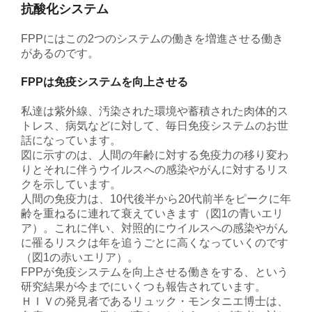
抗酸化システム
FPPにはこの2つのシステムの働きを増進させる働き
があるのです。
FPPは免疫システムを向上させる
私達は紫外線、汚染された環境や蓄積された肉体的ス
トレス、病気などに対して、毎日免疫システムのお世
話になっています。
図に示すのは、人間の年齢に対する免疫力の移り変わ
りとそれに伴うウイルスへの感染やがんに対するリス
クを示しています。
人間の免疫力は、10代後半から20代前半をピークに年
齢を重ねるに連れて衰えていきます（図1の青いエリ
ア）。これに伴い、対照的にウイルスへの感染やがん
に罹るリスクは年を追うごとに高くなっていくのです
（図1の赤いエリア）。
FPPが免疫システムを向上させる働きをする、という
研究結果が今までにいくつも報告されています。
ＨＩＶの発見者であるリュック・モンタニエ博士は、