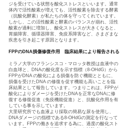
ジを受けている状態を酸化ストレスといいます。通常
体内で活性酸素が増えても、活性酸素を除去する酵素
（抗酸化酵素）が私たちの体を守ってくれています。
しかし、この活性酸素と酵素のバランスが崩れ、活性
酸素が過剰に増加し、酸化ストレスが大きくなると、
胃腸障害、循環器障害、免疫系障害など、さまざまな
疾患を引き起こす原因となります。
FPPのDNA損傷修復作用 臨床結果により報告される
ミラノ大学のフランシスコ・マロッタ教授は血液中の
白血球と、DNAの酸化度を示す指標（8-OHdG）から
FPPがDNA の酸化による損傷を防ぐ機能とともに、
損傷を受けたDNA の修復を促す機能も高いことを臨
床結果として報告しています。つまりこれは、FPPが
酸化によりダメージを受けたDNAを正常なDNAに修
復する修復促進（免疫機能促進）と、抗酸化作用を有
している事を示しています。
大里研究所でも血液より採取の簡易な尿を使用し、
DNAダメージの指標である8-OHdGの測定を行なって
います。FPPの働きを追求する為に、過度の酸化スト