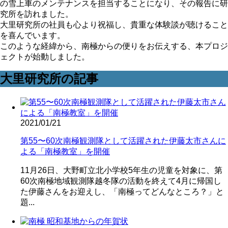
の雪上車のメンテナンスを担当することになり、その報告に研
究所を訪れました。
大里研究所の社員も心より祝福し、貴重な体験談が聴けること
を喜んでいます。
このような経緯から、南極からの便りをお伝えする、本プロジ
ェクトが始動しました。
大里研究所の記事
2021/01/21
第55〜60次南極観測隊として活躍された伊藤太市さんに
よる「南極教室」を開催
11月26日、大野町立北小学校5年生の児童を対象に、第
60次南極地域観測隊越冬隊の活動を終えて4月に帰国し
た伊藤さんをお迎えし、「南極ってどんなところ？」と
題...