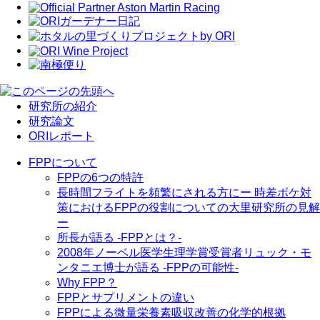
研究所の紹介
研究論文
ORIレポート
FPPについて
FPPの6つの特許
長時間フライトを頻繁にされる方に
ー 時差ボケ対
策におけるFPPの役割についての大里研究所の見解
ー
所長が語る -FPPとは？-
2008年ノーベル医学生理学賞受賞者リュック・モ
ンタニエ博士が語る -FPPの可能性-
Why FPP？
FPPとサプリメントの違い
FPPによる微量栄養素吸収改善の化学的根拠