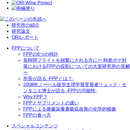
研究所の紹介
研究論文
ORIレポート
FPPについて
FPPの6つの特許
長時間フライトを頻繁にされる方に
ー 時差ボケ対
策におけるFPPの役割についての大里研究所の見解
ー
所長が語る -FPPとは？-
2008年ノーベル医学生理学賞受賞者リュック・モ
ンタニエ博士が語る -FPPの可能性-
Why FPP？
FPPとサプリメントの違い
FPPによる微量栄養素吸収改善の化学的根拠
FPPの食べ方
スペシャルコンテンツ