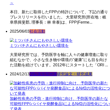
～
本日、新たに取得したFPPの特許について、下記の通り
プレスリリースを行いました。 大里研究所(所在地：岐
阜県揖斐郡, 理事長：林 幸泰)は、FPP(Ferme...
2025/06/03
社会活動
ミツバチさんにもやさしい環境を
大里研究所では、予防医学を軸に人々の健康増進に取り
組むなかで、小さな生き物や環境の"健康"にも目を向け
た活動を続けています。2012年にスタートした「ORI ...
2024/12/13
プレスリリース
研究論文・研究成果
加齢性疾患の予防・進行抑制に向け、予防医学の新たな
可能性FPP(パパイヤ発酵食品)によるNrf2の活性化につい
て発表